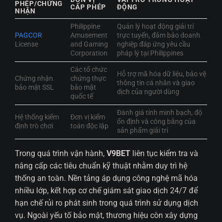
PHÉP/CHỨNG
CẤP PHÉP
ĐỘNG
NHẬN
Philippine
Quản lý hoạt động giải trí
PAGCOR
Amusement
trực tuyến, đảm bảo doanh
License
and Gaming
nghiệp đáp ứng yêu cầu
Corporation
pháp lý tại Philippines
Các tổ chức
Hỗ trợ mã hóa dữ liệu, bảo vệ
Chứng nhận
chứng thực
thông tin cá nhân và giao
bảo mật SSL
bảo mật
dịch của người dùng
quốc tế
Đánh giá tính minh bạch, độ
Hệ thống kiểm
Đơn vị kiểm
ổn định và công bằng của
định trò chơi
toán độc lập
sản phẩm giải trí
Trong quá trình vận hành,
V9BET
liên tục kiểm tra và
nâng cấp các tiêu chuẩn kỹ thuật nhằm duy trì hệ
thống an toàn. Nền tảng áp dụng công nghệ mã hóa
nhiều lớp, kết hợp cơ chế giám sát giao dịch 24/7 để
hạn chế rủi ro phát sinh trong quá trình sử dụng dịch
vụ. Ngoài yếu tố bảo mật, thương hiệu còn xây dựng