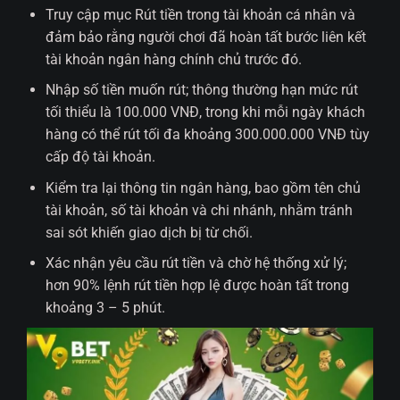
Truy cập mục Rút tiền trong tài khoản cá nhân và
đảm bảo rằng người chơi đã hoàn tất bước liên kết
tài khoản ngân hàng chính chủ trước đó.
Nhập số tiền muốn rút; thông thường hạn mức rút
tối thiểu là 100.000 VNĐ, trong khi mỗi ngày khách
hàng có thể rút tối đa khoảng 300.000.000 VNĐ tùy
cấp độ tài khoản.
Kiểm tra lại thông tin ngân hàng, bao gồm tên chủ
tài khoản, số tài khoản và chi nhánh, nhằm tránh
sai sót khiến giao dịch bị từ chối.
Xác nhận yêu cầu rút tiền và chờ hệ thống xử lý;
hơn 90% lệnh rút tiền hợp lệ được hoàn tất trong
khoảng 3 – 5 phút.