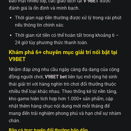
bảo mật nhiều lớp, các giao dịch tại
V 9BET
được
đánh giá là ổn định và minh bạch.
Thời gian nạp tiền thường được xử lý trong vài phút
nếu thông tin chính xác.
Thời gian rút tiền có thể hoàn tất trong khoảng 6 –
24 giờ tùy phương thức thanh toán.
Khám phá 6+ chuyên mục giải trí nổi bật tại
V9BET
Nhằm đáp ứng nhu cầu ngày càng đa dạng của cộng
đồng người chơi,
V9BET bet
liên tục mở rộng hệ sinh
thái giải trí với hàng nghìn trò chơi đổi thưởng thuộc
nhiều thể loại khác nhau. Theo thống kê từ nền tảng,
kho game hiện tích hợp hơn 1.000+ sản phẩm, cập
nhật thêm hàng chục nội dung mới mỗi tháng để
mang đến trải nghiệm phong phú và hạn chế sự nhàm
chán.
Bắn cá trực tuyến đổi thưởng hấp dẫn