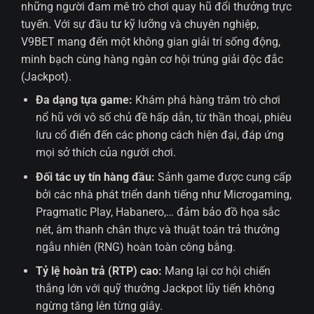
những người đam mê trò chơi quay hũ đổi thưởng trực
tuyến. Với sự đầu tư kỹ lưỡng và chuyên nghiệp,
V9BET mang đến một không gian giải trí sống động,
minh bạch cùng hàng ngàn cơ hội trúng giải độc đắc
(Jackpot).
Đa dạng tựa game:
Khám phá hàng trăm trò chơi
nổ hũ với vô số chủ đề hấp dẫn, từ thần thoại, phiêu
lưu cổ điển đến các phong cách hiện đại, đáp ứng
mọi sở thích của người chơi.
Đối tác uy tín hàng đầu:
Sảnh game được cung cấp
bởi các nhà phát triển danh tiếng như Microgaming,
Pragmatic Play, Habanero,… đảm bảo đồ họa sắc
nét, âm thanh chân thực và thuật toán trả thưởng
ngẫu nhiên (RNG) hoàn toàn công bằng.
Tỷ lệ hoàn trả (RTP) cao:
Mang lại cơ hội chiến
thắng lớn với quỹ thưởng Jackpot lũy tiến không
ngừng tăng lên từng giây.