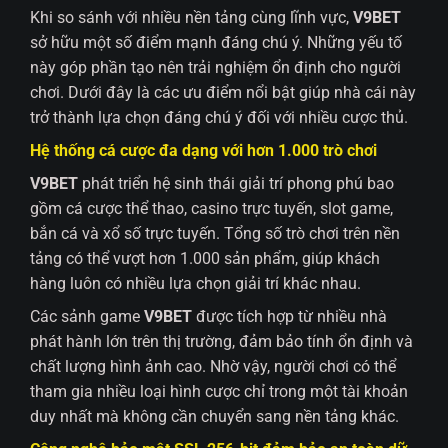
Khi so sánh với nhiều nền tảng cùng lĩnh vực,
V9BET
sở hữu một số điểm mạnh đáng chú ý. Những yếu tố
này góp phần tạo nên trải nghiệm ổn định cho người
chơi. Dưới đây là các ưu điểm nổi bật giúp nhà cái này
trở thành lựa chọn đáng chú ý đối với nhiều cược thủ.
Hệ thống cá cược đa dạng với hơn 1.000 trò chơi
V9BET
phát triển hệ sinh thái giải trí phong phú bao
gồm cá cược thể thao, casino trực tuyến, slot game,
bắn cá và xổ số trực tuyến. Tổng số trò chơi trên nền
tảng có thể vượt hơn 1.000 sản phẩm, giúp khách
hàng luôn có nhiều lựa chọn giải trí khác nhau.
Các sảnh game
V9BET
được tích hợp từ nhiều nhà
phát hành lớn trên thị trường, đảm bảo tính ổn định và
chất lượng hình ảnh cao. Nhờ vậy, người chơi có thể
tham gia nhiều loại hình cược chỉ trong một tài khoản
duy nhất mà không cần chuyển sang nền tảng khác.