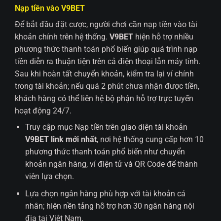
Nạp tiền vào V9BET
Để bắt đầu đặt cược, người chơi cần nạp tiền vào tài
khoản chính trên hệ thống.
V9BET
hiện hỗ trợ nhiều
phương thức thanh toán phổ biến giúp quá trình nạp
tiền diễn ra thuận tiện trên cả điện thoại lẫn máy tính.
Sau khi hoàn tất chuyển khoản, kiểm tra lại ví chính
trong tài khoản; nếu quá 2 phút chưa nhận được tiền,
khách hàng có thể liên hệ bộ phận hỗ trợ trực tuyến
hoạt động 24/7.
Truy cập mục Nạp tiền trên giao diện tài khoản
V9BET link mới nhất
, nơi hệ thống cung cấp hơn 10
phương thức thanh toán phổ biến như chuyển
khoản ngân hàng, ví điện tử và QR Code để thành
viên lựa chọn.
Lựa chọn ngân hàng phù hợp với tài khoản cá
nhân; hiện nền tảng hỗ trợ hơn 30 ngân hàng nội
địa tại Việt Nam.