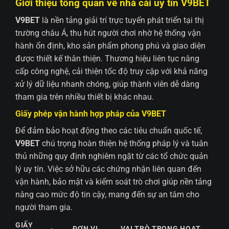
Giới thiệu tổng quan về nhà cái uy tín V9BET
V9BET
là nền tảng giải trí trực tuyến phát triển tại thị
trường châu Á, thu hút người chơi nhờ hệ thống vận
hành ổn định, kho sản phẩm phong phú và giao diện
được thiết kế thân thiện. Thương hiệu liên tục nâng
cấp công nghệ, cải thiện tốc độ truy cập với khả năng
xử lý dữ liệu nhanh chóng, giúp thành viên dễ dàng
tham gia trên nhiều thiết bị khác nhau.
Giấy phép vận hành hợp pháp của V9BET
Để đảm bảo hoạt động theo các tiêu chuẩn quốc tế,
V9BET
chú trọng hoàn thiện hệ thống pháp lý và tuân
thủ những quy định nghiêm ngặt từ các tổ chức quản
lý uy tín. Việc sở hữu các chứng nhận liên quan đến
vận hành, bảo mật và kiểm soát trò chơi giúp nền tảng
nâng cao mức độ tin cậy, mang đến sự an tâm cho
người tham gia.
GIẤY
ĐƠN VỊ
VAI TRÒ TRONG HOẠT