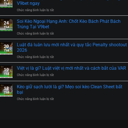
V9bet ngay
Th4
Chức năng bình luận bị tắt
ở
Kèo
chấp
Soi Kèo Ngoại Hạng Anh: Chốt Kèo Bách Phát Bách
24
một
Trúng Tại V9bet
Th4
nửa
Chức năng bình luận bị tắt
ở
là
Soi
gì?
Kèo
Luật đá luân lưu mới nhất và quy tắc Penalty shootout
Nhận
20
Ngoại
quà
2026
Th4
Hạng
cực
Chức năng bình luận bị tắt
ở
Anh:
khủng
Luật
Chốt
cùng
đá
Việt vị là gì? Luật việt vị mới nhất và cách bắt của VAR
Kèo
V9bet
19
luân
Bách
ngay
Th4
Chức năng bình luận bị tắt
ở
lưu
Phát
Việt
mới
Bách
vị
Kèo giữ sạch lưới là gì? Mẹo soi kèo Clean Sheet bất
nhất
Trúng
18
là
và
bại
Tại
Th4
gì?
quy
V9bet
Chức năng bình luận bị tắt
ở
Luật
tắc
Kèo
việt
Penalty
giữ
vị
shootout
sạch
mới
2026
lưới
nhất
là
và