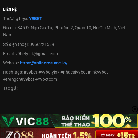
LIÊN HỆ
Thương hiệu:
V9BET
Địa chỉ:
345 Đ. Ngô Gia Tự, Phường 2, Quận 10, Hồ Chí Minh, Việt
Nam
Số điện thoại:
0966221589
Email:
v9betyink@gmail.com
Website:
https://onlineresume.io/
Hashtags:
#v9bet #v9betyink #nhacaiv9bet #linkv9bet
#trangchuv9bet #v9betcom
Tác giả:
Copyright 2026 ©
V9bet