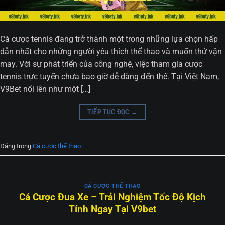
Cá cược tennis đang trở thành một trong những lựa chọn hấp
dẫn nhất cho những người yêu thích thể thao và muốn thử vận
may. Với sự phát triển của công nghệ, việc tham gia cược
tennis trực tuyến chưa bao giờ dễ dàng đến thế. Tại Việt Nam,
V9Bet nổi lên như một […]
TIẾP TỤC ĐỌC
→
Đăng trong
Cá cược thể thao
CÁ CƯỢC THỂ THAO
Cá Cược Đua Xe – Trải Nghiệm Tốc Độ Kịch
Tính Ngay Tại V9bet