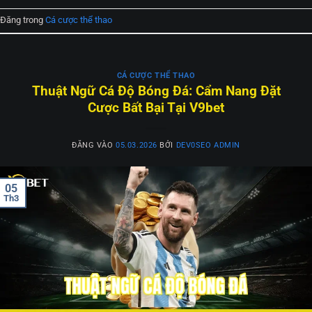
Đăng trong
Cá cược thể thao
CÁ CƯỢC THỂ THAO
Thuật Ngữ Cá Độ Bóng Đá: Cẩm Nang Đặt
Cược Bất Bại Tại V9bet
ĐĂNG VÀO
05.03.2026
BỞI
DEV0SEO ADMIN
05
Th3