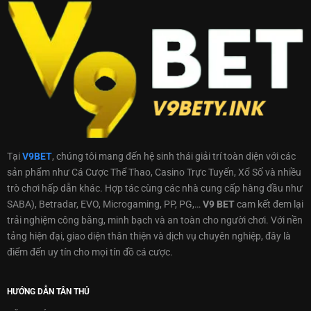
gì?
cách
Mẹo
bắt
soi
của
kèo
VAR
Clean
Sheet
bất
bại
Tại
V9BET
, chúng tôi mang đến hệ sinh thái giải trí toàn diện với các
sản phẩm như Cá Cược Thể Thao, Casino Trực Tuyến, Xổ Số và nhiều
trò chơi hấp dẫn khác. Hợp tác cùng các nhà cung cấp hàng đầu như
SABA), Betradar, EVO, Microgaming, PP, PG,…
V9 BET
cam kết đem lại
trải nghiệm công bằng, minh bạch và an toàn cho người chơi. Với nền
tảng hiện đại, giao diện thân thiện và dịch vụ chuyên nghiệp, đây là
điểm đến uy tín cho mọi tín đồ cá cược.
HƯỚNG DẪN TÂN THỦ