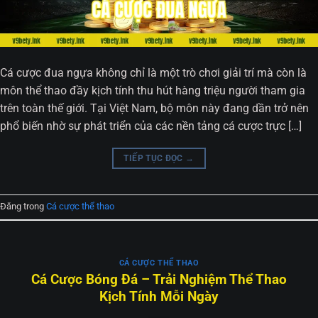
Cá cược đua ngựa không chỉ là một trò chơi giải trí mà còn là
môn thể thao đầy kịch tính thu hút hàng triệu người tham gia
trên toàn thế giới. Tại Việt Nam, bộ môn này đang dần trở nên
phổ biến nhờ sự phát triển của các nền tảng cá cược trực […]
TIẾP TỤC ĐỌC
→
Đăng trong
Cá cược thể thao
CÁ CƯỢC THỂ THAO
Cá Cược Bóng Đá – Trải Nghiệm Thể Thao
Kịch Tính Mỗi Ngày