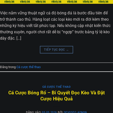
Việc nắm vững thuật ngữ cá độ bóng đá là bước đầu tiên để
trở thành cao thủ. Hàng loạt các loại kèo mới ra đời kèm theo
những ký hiệu viết tắt phức tạp. Nếu không cập nhật kiến thức
thường xuyên, người chơi rất dễ bị “ngợp” trước bảng tỷ lệ kèo
dày đặc. […]
TIẾP TỤC ĐỌC
→
Đăng trong
Cá cược thể thao
CÁ CƯỢC THỂ THAO
Cá Cược Bóng Rổ – Bí Quyết Đọc Kèo Và Đặt
Cược Hiệu Quả
ĐĂNG VÀO
05.03.2026
BỞI
DEV0SEO ADMIN