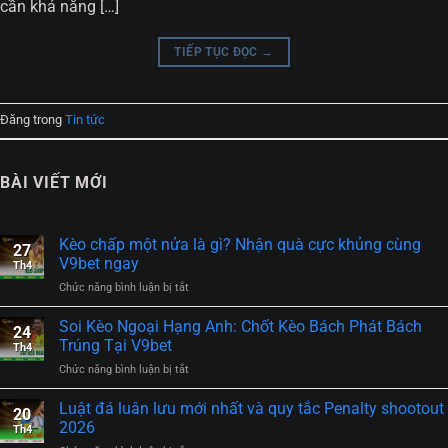
cần khả năng […]
TIẾP TỤC ĐỌC
→
Đăng trong
Tin tức
BÀI VIẾT MỚI
Kèo chấp một nửa là gì? Nhận quà cực khủng cùng
27
V9bet ngay
Th4
Chức năng bình luận bị tắt
ở
Kèo
chấp
Soi Kèo Ngoại Hạng Anh: Chốt Kèo Bách Phát Bách
24
một
Trúng Tại V9bet
Th4
nửa
Chức năng bình luận bị tắt
ở
là
Soi
gì?
Kèo
Luật đá luân lưu mới nhất và quy tắc Penalty shootout
Nhận
20
Ngoại
quà
2026
Th4
Hạng
cực