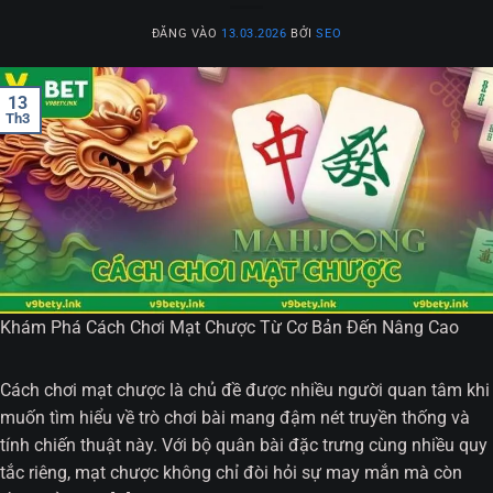
ĐĂNG VÀO
13.03.2026
BỞI
SEO
13
Th3
Khám Phá Cách Chơi Mạt Chược Từ Cơ Bản Đến Nâng Cao
Cách chơi mạt chược là chủ đề được nhiều người quan tâm khi
muốn tìm hiểu về trò chơi bài mang đậm nét truyền thống và
tính chiến thuật này. Với bộ quân bài đặc trưng cùng nhiều quy
tắc riêng, mạt chược không chỉ đòi hỏi sự may mắn mà còn