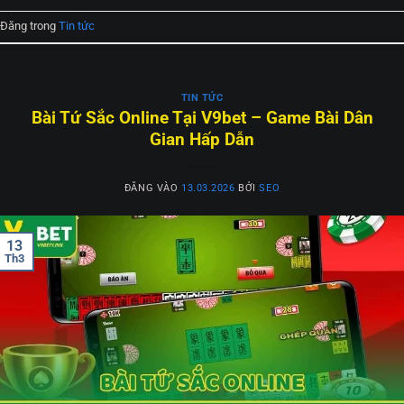
Đăng trong
Tin tức
TIN TỨC
Bài Tứ Sắc Online Tại V9bet – Game Bài Dân
Gian Hấp Dẫn
ĐĂNG VÀO
13.03.2026
BỞI
SEO
13
Th3