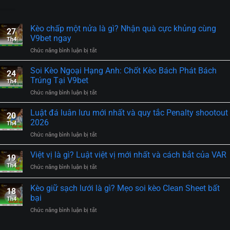
Kèo chấp một nửa là gì? Nhận quà cực khủng cùng
27
V9bet ngay
Th4
Chức năng bình luận bị tắt
ở
Kèo
chấp
Soi Kèo Ngoại Hạng Anh: Chốt Kèo Bách Phát Bách
24
một
Trúng Tại V9bet
Th4
nửa
Chức năng bình luận bị tắt
ở
là
Soi
gì?
Kèo
Luật đá luân lưu mới nhất và quy tắc Penalty shootout
Nhận
20
Ngoại
quà
2026
Th4
Hạng
cực
Chức năng bình luận bị tắt
ở
Anh:
khủng
Luật
Chốt
cùng
đá
Việt vị là gì? Luật việt vị mới nhất và cách bắt của VAR
Kèo
V9bet
19
luân
Bách
ngay
Th4
Chức năng bình luận bị tắt
ở
lưu
Phát
Việt
mới
Bách
vị
Kèo giữ sạch lưới là gì? Mẹo soi kèo Clean Sheet bất
nhất
Trúng
18
là
và
bại
Tại
Th4
gì?
quy
V9bet
Chức năng bình luận bị tắt
ở
Luật
tắc
Kèo
việt
Penalty
giữ
vị