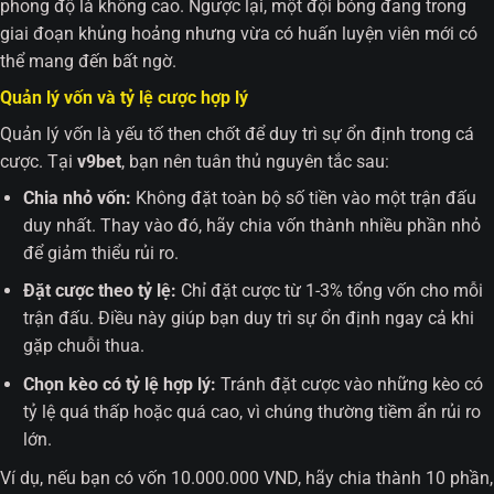
phong độ là không cao. Ngược lại, một đội bóng đang trong
giai đoạn khủng hoảng nhưng vừa có huấn luyện viên mới có
thể mang đến bất ngờ.
Quản lý vốn và tỷ lệ cược hợp lý
Quản lý vốn là yếu tố then chốt để duy trì sự ổn định trong cá
cược. Tại
v9bet
, bạn nên tuân thủ nguyên tắc sau:
Chia nhỏ vốn:
Không đặt toàn bộ số tiền vào một trận đấu
duy nhất. Thay vào đó, hãy chia vốn thành nhiều phần nhỏ
để giảm thiểu rủi ro.
Đặt cược theo tỷ lệ:
Chỉ đặt cược từ 1-3% tổng vốn cho mỗi
trận đấu. Điều này giúp bạn duy trì sự ổn định ngay cả khi
gặp chuỗi thua.
Chọn kèo có tỷ lệ hợp lý:
Tránh đặt cược vào những kèo có
tỷ lệ quá thấp hoặc quá cao, vì chúng thường tiềm ẩn rủi ro
lớn.
Ví dụ, nếu bạn có vốn 10.000.000 VND, hãy chia thành 10 phần,