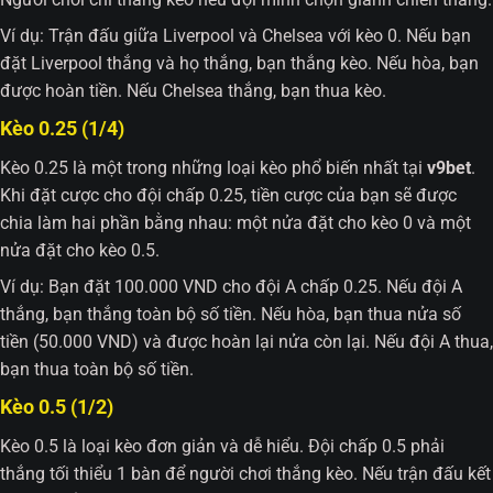
Ví dụ: Trận đấu giữa Liverpool và Chelsea với kèo 0. Nếu bạn
đặt Liverpool thắng và họ thắng, bạn thắng kèo. Nếu hòa, bạn
được hoàn tiền. Nếu Chelsea thắng, bạn thua kèo.
Kèo 0.25 (1/4)
Kèo 0.25 là một trong những loại kèo phổ biến nhất tại
v9bet
.
Khi đặt cược cho đội chấp 0.25, tiền cược của bạn sẽ được
chia làm hai phần bằng nhau: một nửa đặt cho kèo 0 và một
nửa đặt cho kèo 0.5.
Ví dụ: Bạn đặt 100.000 VND cho đội A chấp 0.25. Nếu đội A
thắng, bạn thắng toàn bộ số tiền. Nếu hòa, bạn thua nửa số
tiền (50.000 VND) và được hoàn lại nửa còn lại. Nếu đội A thua,
bạn thua toàn bộ số tiền.
Kèo 0.5 (1/2)
Kèo 0.5 là loại kèo đơn giản và dễ hiểu. Đội chấp 0.5 phải
thắng tối thiểu 1 bàn để người chơi thắng kèo. Nếu trận đấu kết