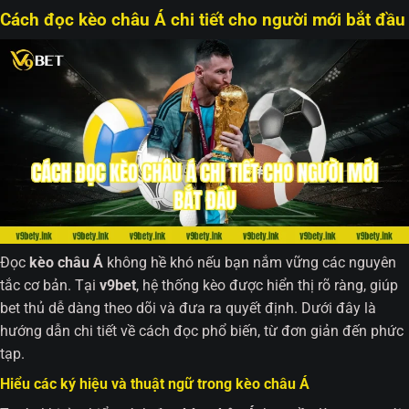
Cách đọc kèo châu Á chi tiết cho người mới bắt đầu
Đọc
kèo châu Á
không hề khó nếu bạn nắm vững các nguyên
tắc cơ bản. Tại
v9bet
, hệ thống kèo được hiển thị rõ ràng, giúp
bet thủ dễ dàng theo dõi và đưa ra quyết định. Dưới đây là
hướng dẫn chi tiết về cách đọc phổ biến, từ đơn giản đến phức
tạp.
Hiểu các ký hiệu và thuật ngữ trong kèo châu Á