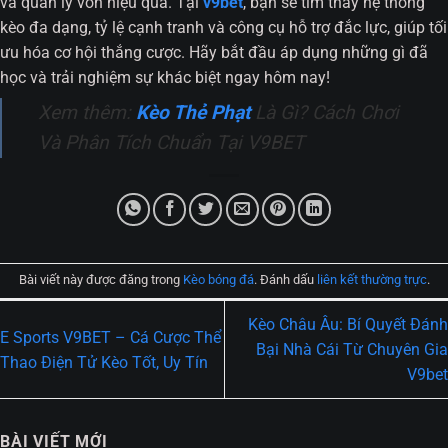
và quản lý vốn hiệu quả. Tại
v9bet
, bạn sẽ tìm thấy hệ thống
kèo đa dạng, tỷ lệ cạnh tranh và công cụ hỗ trợ đắc lực, giúp tối
ưu hóa cơ hội thắng cược. Hãy bắt đầu áp dụng những gì đã
học và trải nghiệm sự khác biệt ngay hôm nay!
Xem thêm:
Kèo Thẻ Phạt
Là Gì? Cách Chơi
Và Phân Tích Chuẩn Tại V9BET
Bài viết này được đăng trong
Kèo bóng đá
. Đánh dấu
liên kết thường trực
.
Kèo Châu Âu: Bí Quyết Đánh
E Sports V9BET – Cá Cược Thể
Bại Nhà Cái Từ Chuyên Gia
Thao Điện Tử Kèo Tốt, Uy Tín
V9bet
BÀI VIẾT MỚI