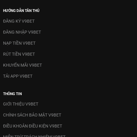
HƯỚNG DẪN TÂN THỦ
ĐĂNG KÝ V9BET
ĐĂNG NHẬP V9BET
NẠP TIỀN V9BET
RÚT TIỀN V9BET
KHUYẾN MÃI V9BET
TẢI APP V9BET
THÔNG TIN
GIỚI THIỆU V9BET
CHÍNH SÁCH BẢO MẬT V9BET
ĐIỀU KHOẢN ĐIỀU KIỆN V9BET