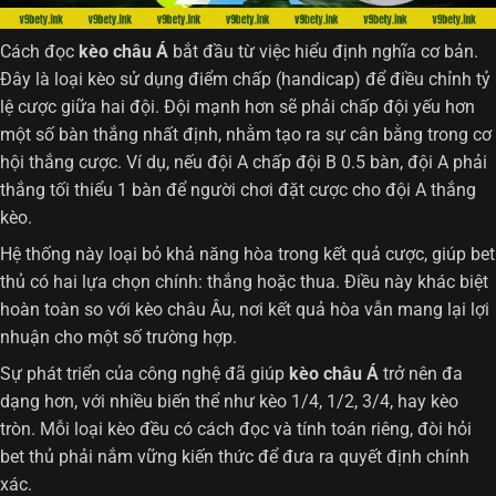
Cách đọc
kèo châu Á
bắt đầu từ việc hiểu định nghĩa cơ bản.
Đây là loại kèo sử dụng điểm chấp (handicap) để điều chỉnh tỷ
lệ cược giữa hai đội. Đội mạnh hơn sẽ phải chấp đội yếu hơn
một số bàn thắng nhất định, nhằm tạo ra sự cân bằng trong cơ
hội thắng cược. Ví dụ, nếu đội A chấp đội B 0.5 bàn, đội A phải
thắng tối thiểu 1 bàn để người chơi đặt cược cho đội A thắng
kèo.
Hệ thống này loại bỏ khả năng hòa trong kết quả cược, giúp bet
thủ có hai lựa chọn chính: thắng hoặc thua. Điều này khác biệt
hoàn toàn so với kèo châu Âu, nơi kết quả hòa vẫn mang lại lợi
nhuận cho một số trường hợp.
Sự phát triển của công nghệ đã giúp
kèo châu Á
trở nên đa
dạng hơn, với nhiều biến thể như kèo 1/4, 1/2, 3/4, hay kèo
tròn. Mỗi loại kèo đều có cách đọc và tính toán riêng, đòi hỏi
bet thủ phải nắm vững kiến thức để đưa ra quyết định chính
xác.