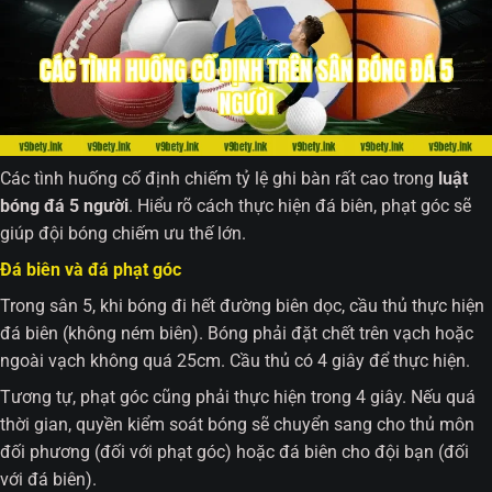
Các tình huống cố định chiếm tỷ lệ ghi bàn rất cao trong
luật
bóng đá 5 người
. Hiểu rõ cách thực hiện đá biên, phạt góc sẽ
giúp đội bóng chiếm ưu thế lớn.
Đá biên và đá phạt góc
Trong sân 5, khi bóng đi hết đường biên dọc, cầu thủ thực hiện
đá biên (không ném biên). Bóng phải đặt chết trên vạch hoặc
ngoài vạch không quá 25cm. Cầu thủ có 4 giây để thực hiện.
Tương tự, phạt góc cũng phải thực hiện trong 4 giây. Nếu quá
thời gian, quyền kiểm soát bóng sẽ chuyển sang cho thủ môn
đối phương (đối với phạt góc) hoặc đá biên cho đội bạn (đối
với đá biên).