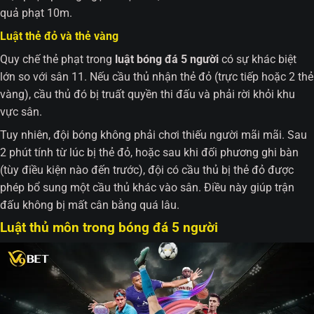
quả phạt 10m.
Luật thẻ đỏ và thẻ vàng
Quy chế thẻ phạt trong
luật bóng đá 5 người
có sự khác biệt
lớn so với sân 11. Nếu cầu thủ nhận thẻ đỏ (trực tiếp hoặc 2 thẻ
vàng), cầu thủ đó bị truất quyền thi đấu và phải rời khỏi khu
vực sân.
Tuy nhiên, đội bóng không phải chơi thiếu người mãi mãi. Sau
2 phút tính từ lúc bị thẻ đỏ, hoặc sau khi đối phương ghi bàn
(tùy điều kiện nào đến trước), đội có cầu thủ bị thẻ đỏ được
phép bổ sung một cầu thủ khác vào sân. Điều này giúp trận
đấu không bị mất cân bằng quá lâu.
Luật thủ môn trong bóng đá 5 người