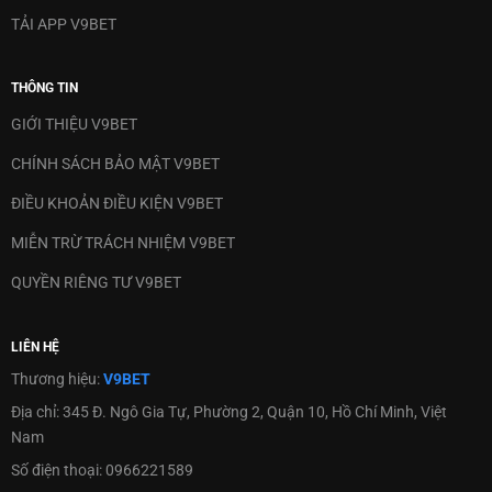
TẢI APP V9BET
THÔNG TIN
GIỚI THIỆU V9BET
CHÍNH SÁCH BẢO MẬT V9BET
ĐIỀU KHOẢN ĐIỀU KIỆN V9BET
MIỄN TRỪ TRÁCH NHIỆM V9BET
QUYỀN RIÊNG TƯ V9BET
LIÊN HỆ
Thương hiệu:
V9BET
Địa chỉ:
345 Đ. Ngô Gia Tự, Phường 2, Quận 10, Hồ Chí Minh, Việt
Nam
Số điện thoại:
0966221589