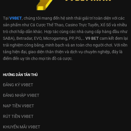
Tại
V9BET
, chúng tôi mang đến hệ sinh thái giải trí toàn diện với các
sản phẩm như Cá Cược Thể Thao, Casino Trực Tuyến, Xổ Số và nhiều
trò chơi hấp dẫn khác. Hợp tác cùng các nhà cung cấp hàng đầu như
SABA), Betradar, EVO, Microgaming, PP, PG,…
V9 BET
cam kết đem lại
trải nghiệm công bằng, minh bạch và an toàn cho người chơi. Với nền
tảng hiện đại, giao diện thân thiện và dịch vụ chuyên nghiệp, đây là
điểm đến uy tín cho mọi tín đồ cá cược.
HƯỚNG DẪN TÂN THỦ
ĐĂNG KÝ V9BET
ĐĂNG NHẬP V9BET
NẠP TIỀN V9BET
RÚT TIỀN V9BET
KHUYẾN MÃI V9BET