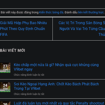
Bài viết này được đăng trong
Kiến thức bóng đá
. Đánh dấu
liên kết thường trực
.
Giải Mã Hiệp Phụ Bao Nhiêu
Các Vị Trí Trong Sân Bóng 5
Phút Theo Quy Định Chuẩn
Người Và Vai Trò Từng Cầu
FIFA
Thủ
BÀI VIẾT MỚI
Kèo chấp một nửa là gì? Nhận quà cực khủng cùng
27
V9bet ngay
Th4
Chức năng bình luận bị tắt
ở
Kèo
chấp
Soi Kèo Ngoại Hạng Anh: Chốt Kèo Bách Phát Bách
24
một
Trúng Tại V9bet
Th4
nửa
Chức năng bình luận bị tắt
ở
là
Soi
gì?
Kèo
Luật đá luân lưu mới nhất và quy tắc Penalty shootout
Nhận
20