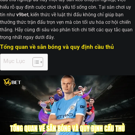
hiểu rõ quy định cuộc chơi là yếu tố sống còn. Tại sân chơi uy
tín như
v9bet
, kiến thức về luật thi đấu không chỉ giúp bạn
thưởng thức trận đấu trọn vẹn mà còn tối ưu hóa cơ hội chiến
thắng. Hãy cùng đi sâu vào phân tích chi tiết các quy tắc quan
trọng nhất ngay dưới đây.
Tổng quan về sân bóng và quy định cầu thủ
Mục Lục