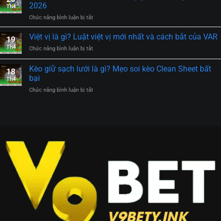
Ngoại
quà
2026
Th4
Hạng
cực
Chức năng bình luận bị tắt
ở
Anh:
khủng
Luật
Chốt
cùng
đá
Việt vị là gì? Luật việt vị mới nhất và cách bắt của VAR
Kèo
V9bet
19
luân
Bách
ngay
Th4
Chức năng bình luận bị tắt
ở
lưu
Phát
Việt
mới
Bách
vị
Kèo giữ sạch lưới là gì? Mẹo soi kèo Clean Sheet bất
nhất
Trúng
18
là
và
bại
Tại
Th4
gì?
quy
V9bet
Chức năng bình luận bị tắt
ở
Luật
tắc
Kèo
việt
Penalty
giữ
vị
shootout
sạch
mới
2026
lưới
nhất
là
và
gì?
cách
Mẹo
bắt
soi
của
kèo
VAR
Clean
Sheet
bất
bại